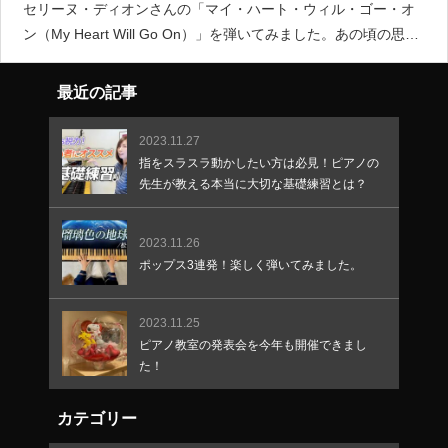
セリーヌ・ディオンさんの「マイ・ハート・ウィル・ゴー・オ
ン（My Heart Will Go On）」を弾いてみました。あの頃の思い
出がきっと、走馬灯のように…♪ ぜひ楽しく、懐かしく聴いて
みてください！https:
最近の記事
2023.11.27
指をスラスラ動かしたい方は必見！ピアノの
先生が教える本当に大切な基礎練習とは？
2023.11.26
ポップス3連発！楽しく弾いてみました。
2023.11.25
ピアノ教室の発表会を今年も開催できまし
た！
カテゴリー