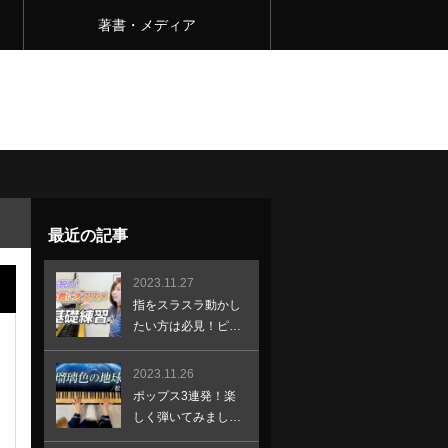
著書・メディア
最近の記事
2023.11.27
指をスラスラ動かし
たい方は必見！ピア
ノの先生が教える本
当に大切な基礎練習
2023.11.26
とは？
ポップス3連発！楽
しく弾いてみまし
た。