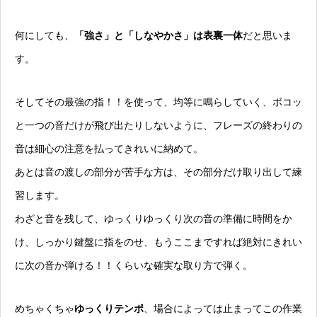
何にしても、
「強さ」と「しなやかさ」は表裏一体
だと思いま
す。
そしてその最強の指！！を使って、均等に鳴らしていく、ボコッ
と一つの音だけが飛び出たりしないように、フレーズの終わりの
音は細心の注意を払ってきれいに納めて。
あとは音の渡しの部分が苦手な方は、その部分だけ取り出して練
習します。
わざと音を残して、ゆっくりゆっくり次の音の準備に時間をか
け、しっかり鍵盤に指をのせ、もうここまですれば絶対にきれい
に次の音か弾ける！！くらいな確実な取り方で弾く。
めちゃくちゃ
ゆっくりテンポ
、場合によっては止まってこの作業